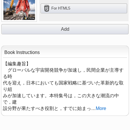
For HTML5
Add
Book Instructions
【編集趣旨】
グローバルな宇宙開発競争が加速し，民間企業が主導す
る時
代を迎え，日本においても国家戦略に基づいた革新的な取
り組
みが加速しています。本特集号は，この大きな潮流の中
で，建
設分野が果たすべき役割と，すでに始まっ
…
More